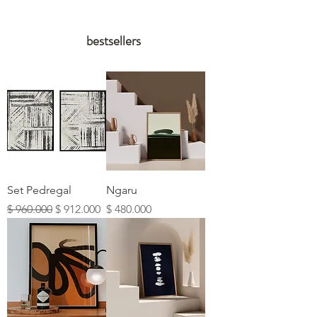
bestsellers
Set Pedregal
Ngaru
Precio
Precio de oferta
Precio
$ 960.000
$ 912.000
$ 480.000