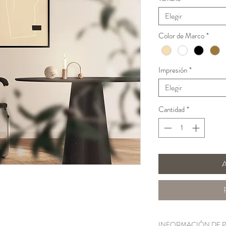
Elegir
Color de Marco
*
Impresión
*
Elegir
Cantidad
*
A
INFORMACIÓN DE 