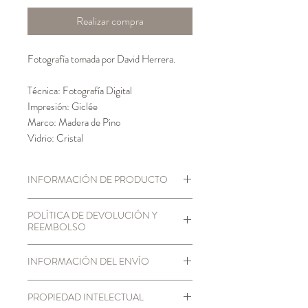
Realizar compra
Fotografía tomada por David Herrera.
Técnica: Fotografía Digital
Impresión: Giclée
Marco: Madera de Pino
Vidrio: Cristal
INFORMACIÓN DE PRODUCTO
Impresión digital giclée sobre papel calcio
POLÍTICA DE DEVOLUCIÓN Y
de alta calidad, con marco de pino natural y
REEMBOLSO
vidrio cristal. Diseños originales y exclusivos
de Bycocora Studio.
Según la ley 1480 de 2011 (estatuto del
INFORMACIÓN DEL ENVÍO
consumidor), Bycocora se hace
responsable de responder por la calidad,
Debido a nuestro proceso de impresión y la
idoneidad y seguridad de los productos y
PROPIEDAD INTELECTUAL
manera en que personalizamos cada