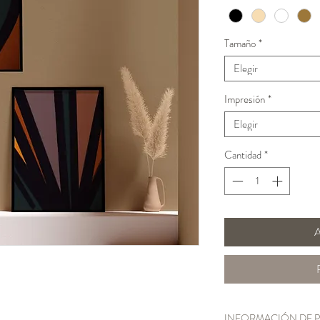
Tamaño
*
Elegir
Impresión
*
Elegir
Cantidad
*
A
INFORMACIÓN DE 