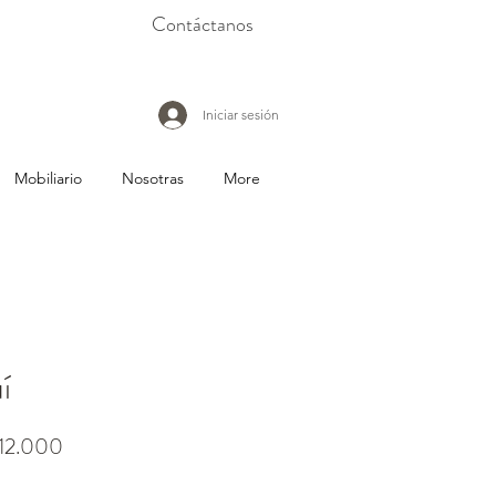
Contáctanos
Iniciar sesión
Mobiliario
Nosotras
More
í
io
Precio
912.000
de