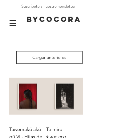
Suscríbete a nuestro newsletter
BYCOCORA
Cargar anteriores
Tawemakü akü
Te miro
gü VI - Hijas de
Precio
$ 400.000