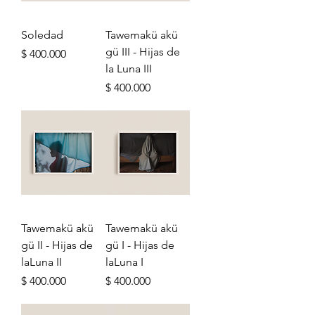
Soledad
Tawemakü akü
gü III - Hijas de
Precio
$ 400.000
la Luna III
Precio
$ 400.000
Tawemakü akü
Tawemakü akü
gü II - Hijas de
gü I - Hijas de
laLuna II
laLuna I
Precio
Precio
$ 400.000
$ 400.000