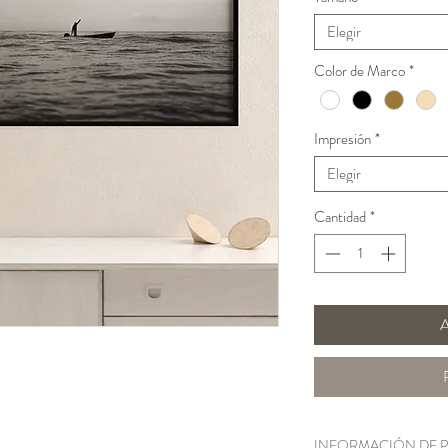
Elegir
Color de Marco
*
Impresión
*
Elegir
Cantidad
*
A
INFORMACIÓN DE 