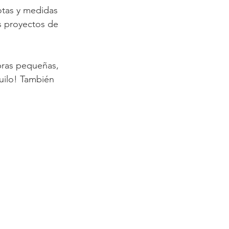
otas y medidas 
s proyectos de 
bras pequeñas, 
uilo! También 
 